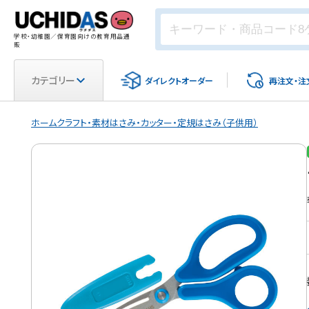
学校・幼稚園／保育園向けの教育用品通
販
カテゴリー
ダイレクト
オーダー
再注文・
注
ホーム
クラフト・素材
はさみ・カッター・定規
はさみ（子供用）