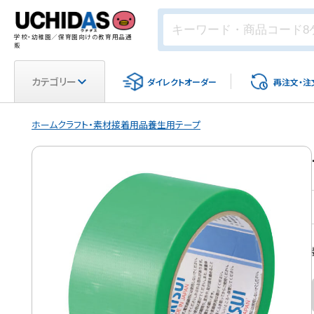
学校・幼稚園／保育園向けの教育用品通
販
カテゴリー
ダイレクト
オーダー
再注文・
注
ホーム
クラフト・素材
接着用品
養生用テープ