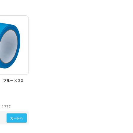
 ブルー×３０
-1777
カートへ