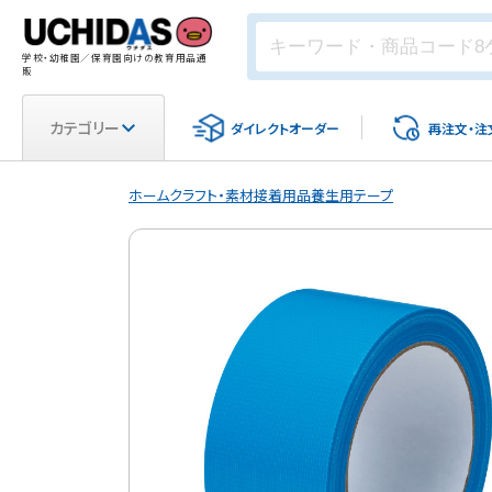
学校・幼稚園／保育園向けの教育用品通
販
カテゴリー
ダイレクト
オーダー
再注文・
注
ホーム
クラフト・素材
接着用品
養生用テープ