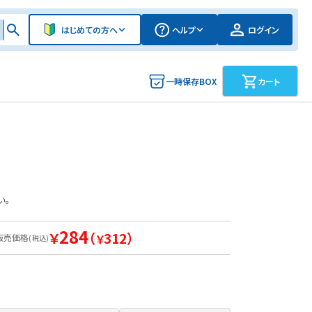
はじめての方へ
ヘルプ
ログイン
一時保存BOX
カート
い。
284
￥
（
312）
販売価格
￥
(税込)