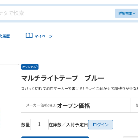
詳細検索
文履歴
マイページ
マルチライトテープ ブルー
スパッと切れて油性マーカーで書ける！キレイに剥がせて糊残りが少な
オープン価格
メーカー価格
(税込)
数量
在庫数／入荷予定日
ログイン