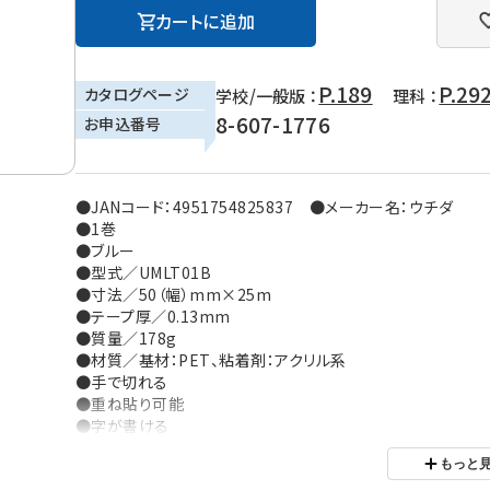
カートに追加
P.189
P.29
カタログページ
学校/一般版 ：
理科 ：
8-607-1776
お申込番号
●JANコード：4951754825837 ●メーカー名：ウチダ
●1巻
●ブルー
●型式／UMLT01B
●寸法／50（幅）mm×25m
●テープ厚／0.13mm
●質量／178g
●材質／基材：PET、粘着剤：アクリル系
●手で切れる
●重ね貼り可能
●字が書ける
●包装数：1／30
もっと
※パッケージデザインは変更になる場合があります。