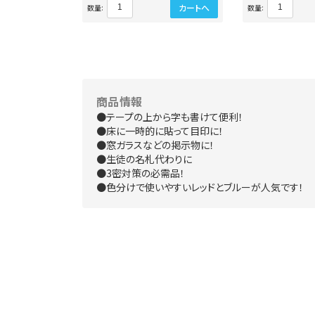
カートへ
数量:
数量:
商品情報
●テープの上から字も書けて便利！
●床に一時的に貼って目印に！
●窓ガラスなどの掲示物に！
●生徒の名札代わりに
●3密対策の必需品！
●色分けで使いやすいレッドとブルーが人気です！