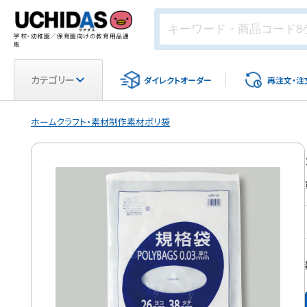
学校・幼稚園／保育園向けの教育用品通
販
カテゴリー
ダイレクト
オーダー
再注文・
注
ホーム
クラフト・素材
制作素材
ポリ袋