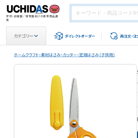
学校・幼稚園／保育園向けの教育用品通
販
カテゴリー
ダイレクト
オーダー
再注文・
注
ホーム
クラフト・素材
はさみ・カッター・定規
はさみ（子供用）