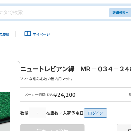
詳細検索
文履歴
マイページ
ニュートレビアン緑 ＭＲ－０３４－２４
ソフトな踏み心地の屋内用マット。
24,200
￥
メーカー価格
(税込)
数量
在庫数／入荷予定日
ログイン