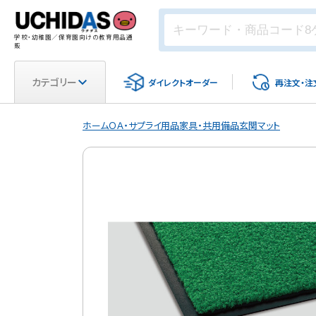
学校・幼稚園／保育園向けの教育用品通
販
カテゴリー
ダイレクト
オーダー
再注文・
注
ホーム
ＯＡ・サプライ用品
家具・共用備品
玄関マット