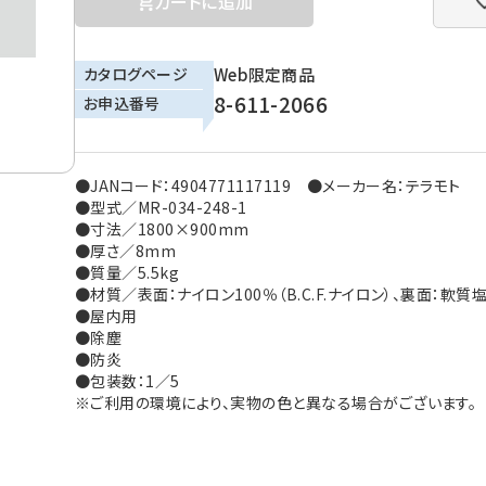
カートに追加
カタログページ
Web限定商品
8-611-2066
お申込番号
●JANコード：4904771117119 ●メーカー名：テラモト
●型式／MR-034-248-1
●寸法／1800×900mm
●厚さ／8mm
●質量／5.5kg
●材質／表面：ナイロン100％（B.C.F.ナイロン）、裏面：軟
●屋内用
●除塵
●防炎
●包装数：1／5
※ご利用の環境により、実物の色と異なる場合がございます。