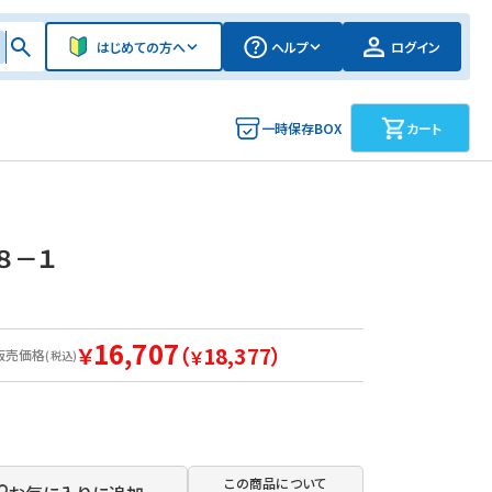
はじめての方へ
ヘルプ
ログイン
一時保存BOX
カート
８－１
16,707
￥
（
18,377）
販売価格
￥
(税込)
この商品について