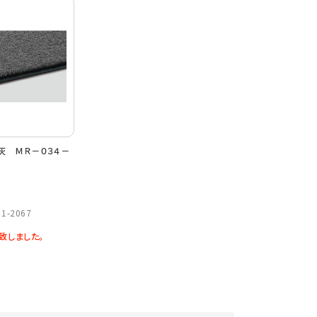
灰 ＭＲ－０３４－
)
1-2067
致しました。