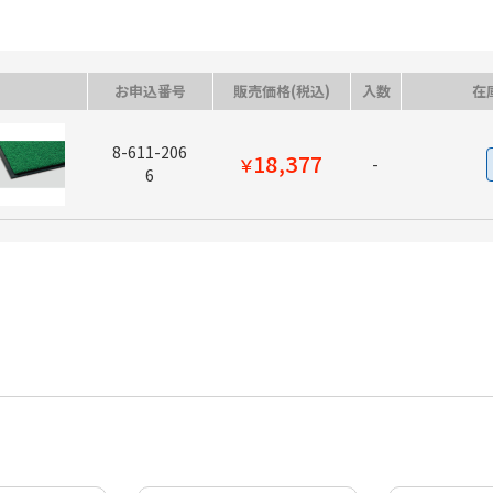
お申込番号
販売価格(税込)
入数
在
8-611-206
18,377
￥
-
6