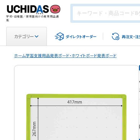
学校・幼稚園／保育園向けの教育用品通
販
カテゴリー
ダイレクト
オーダー
再注文・
注
ホーム
学習支援用品
発表ボード・ホワイトボード
発表ボード