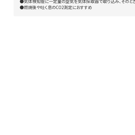
●気体検知管に一定量の空気を気体採取器で取り込み、そのと
●燃焼後や吐く息のCO2測定におすすめ