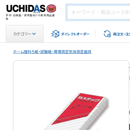
学校・幼稚園／保育園向けの教育用品通
販
カテゴリー
ダイレクト
オーダー
再注文・
注
ホーム
理科
ろ紙・試験紙・環境測定
気体測定器具