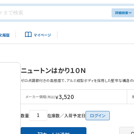
詳細検索
文履歴
マイページ
ニュートンはかり１０Ｎ
ゼロ点調節付きの高感度で、アルミ成型ボディを採用した堅牢な構造の
3,520
￥
メーカー価格
(税込)
数量
在庫数／入荷予定日
ログイン