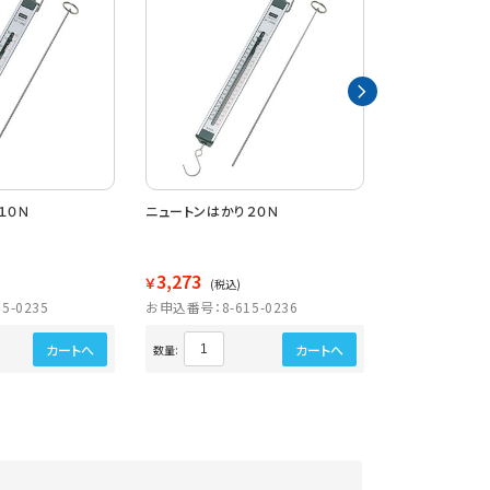
１０Ｎ
ニュートンはかり２０Ｎ
ばねはかり １
トン目盛り付
3,273
2,500
￥
￥
(税込)
(税込)
5-0235
お申込番号：8-615-0236
お申込番号：8-6
カートへ
カートへ
数量:
数量: