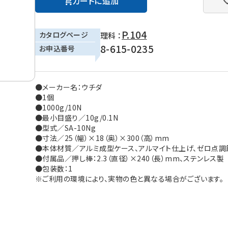
カートに追加
P.104
カタログページ
理科 ：
8-615-0235
お申込番号
●メーカー名：ウチダ
●1個
●1000g/10N
●最小目盛り／10g/0.1N
●型式／SA-10Ng
●寸法／25（幅）×18（奥）×300（高）mm
●本体材質／アルミ成型ケース、アルマイト仕上げ、ゼロ点調
●付属品／押し棒：2.3（直径）×240（長）mm、ステンレス製
●包装数：1
※ご利用の環境により、実物の色と異なる場合がございます。