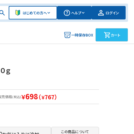
はじめての方へ
ヘルプ
ログイン
一時保存BOX
カート
０ｇ
698
￥
（
767）
販売価格
￥
(税込)
この商品について