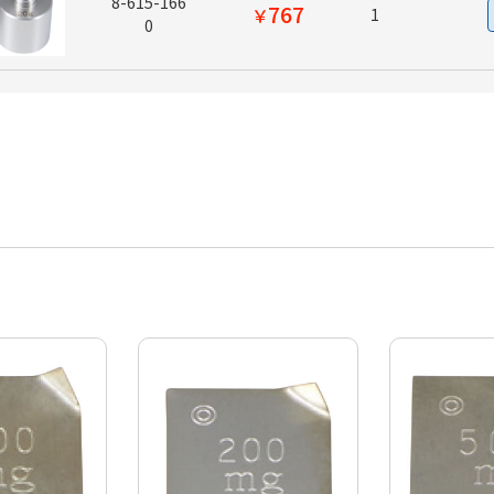
8-615-166
767
￥
1
0