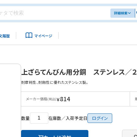
詳細検索
文履歴
マイページ
上ざらてんびん用分銅 ステンレス／２
耐摩耗性、耐蝕性に優れたステンレス製。
814
￥
メーカー価格
(税込)
数量
在庫数／入荷予定日
ログイン