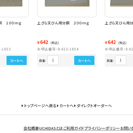
銅 １００ｍｇ
上ざら天びん用分銅 ２００ｍｇ
上ざら天びん用分
642
642
￥
￥
(税込)
(税込)
-1653
お申込番号：8-615-1654
お申込番号：8-61
カートへ
カートへ
数量:
数量:
トップページへ戻る
カートへ
ダイレクトオーダーへ
会社概要
UCHIDASとは
ご利用ガイド
プライバシーポリシー
お問い