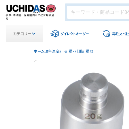
学校・幼稚園／保育園向けの教育用品通
販
カテゴリー
ダイレクト
オーダー
再注文・
注
ホーム
理科
温度計・計量・計測
計量器