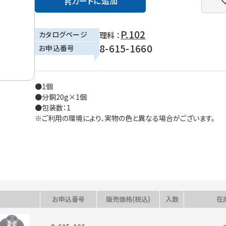
カートに追加
P.102
カタログページ
理科 ：
8-615-1660
お申込番号
●1個
●分銅20g×1個
●包装数：1
※ご利用の環境により、実物の色と異なる場合がございます。
お申込番号
販売価格(税込)
入数
在