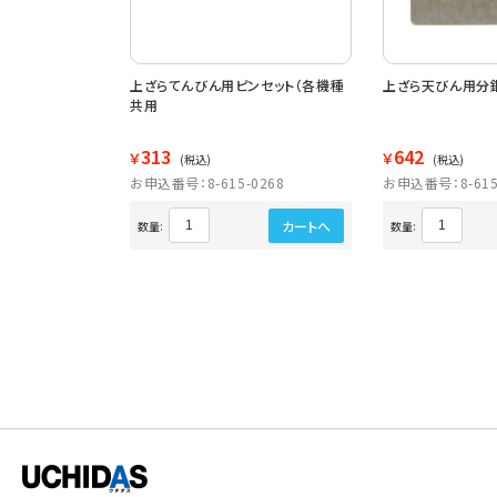
 ２００ｇ
上ざらてんびん用ピンセット（各機種
上ざら天びん用分
共用
313
642
￥
￥
(税込)
(税込)
1663
お申込番号：8-615-0268
お申込番号：8-615
カートへ
カートへ
数量:
数量: