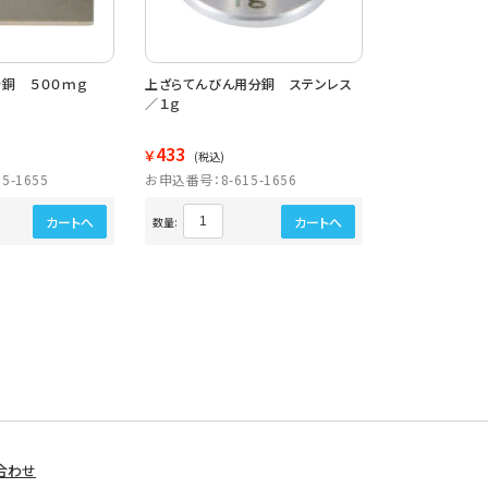
銅 ５００ｍｇ
上ざらてんびん用分銅 ステンレス
上ざらてんびん
／１ｇ
／２ｇ
433
434
￥
￥
(税込)
(税込)
5-1655
お申込番号：8-615-1656
お申込番号：8-6
カートへ
カートへ
数量:
数量:
合わせ