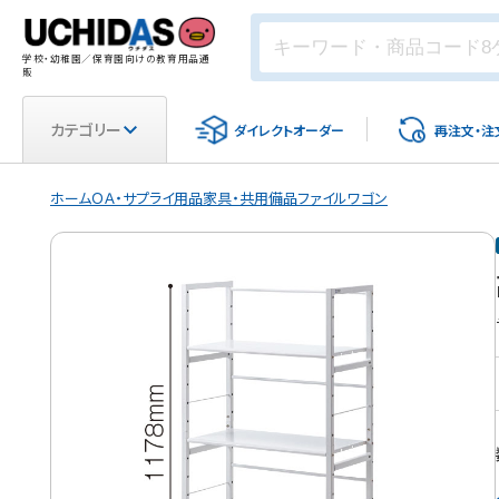
学校・幼稚園／保育園向けの教育用品通
販
カテゴリー
ダイレクト
オーダー
再注文・
注
ホーム
ＯＡ・サプライ用品
家具・共用備品
ファイルワゴン