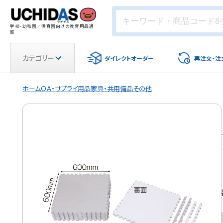
学校・幼稚園／保育園向けの教育用品通
販
カテゴリー
ダイレクト
オーダー
再注文・
注
ホーム
ＯＡ・サプライ用品
家具・共用備品
その他