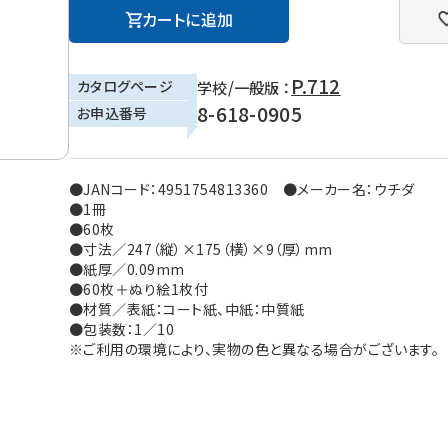
カートに追加
P.712
カタログページ
学校/一般版 ：
8-618-0905
お申込番号
●JANコード：4951754813360 ●メーカー名：ウチダ
●1冊
●60枚
●寸法／247（縦）×175（横）×9（厚）mm
●紙厚／0.09mm
●60枚＋ぬり絵1枚付
●材質／表紙：コート紙、中紙：中質紙
●包装数：1／10
※ご利用の環境により、実物の色と異なる場合がございます。