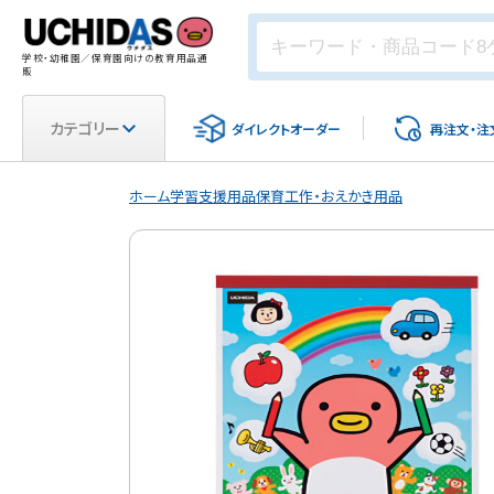
学校・幼稚園／保育園向けの教育用品通
販
カテゴリー
ダイレクト
オーダー
再注文・
注
ホーム
学習支援用品
保育
工作・おえかき用品