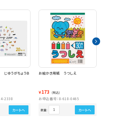
Ｏ じゆうがちょうＢ
お絵かき用紙 うつしえ
じゆうがちょう
173
280
￥
￥
(税込)
(税込)
4-2338
お申込番号：8-618-0465
お申込番号：8-6
カートへ
カートへ
数量:
数量: