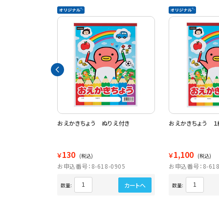
３０枚 ３冊入
おえかきちょう ぬりえ付き
おえかきちょう １
130
1,100
￥
￥
(税込)
(税込)
1716
お申込番号：8-618-0905
お申込番号：8-618
カートへ
カートへ
数量:
数量: