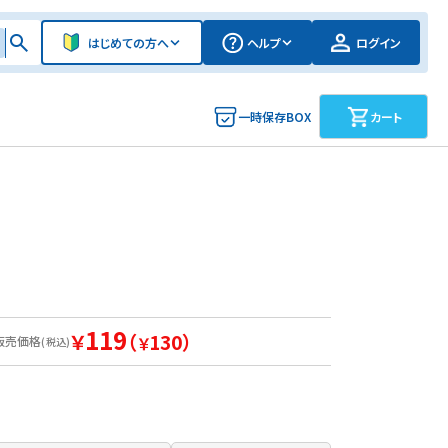
はじめての方へ
ヘルプ
ログイン
一時保存BOX
カート
119
￥
（
130）
販売価格
￥
(税込)