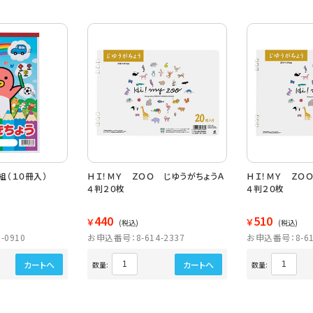
組（１０冊入）
ＨＩ！ＭＹ ＺＯＯ じゆうがちょうＡ
ＨＩ！ＭＹ ＺＯ
４判２０枚
４判２０枚
440
510
￥
￥
(税込)
(税込)
-0910
お申込番号：8-614-2337
お申込番号：8-61
カートへ
カートへ
数量:
数量: