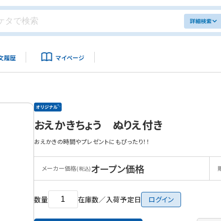
詳細検索
文履歴
マイページ
おえかきちょう ぬりえ付き
おえかきの時間やプレゼントにもぴったり！！
オープン価格
メーカー価格
(税込)
数量
在庫数／入荷予定日
ログイン