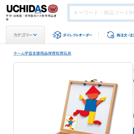
学校・幼稚園／保育園向けの教育用品通
販
カテゴリー
ダイレクト
オーダー
再注文・
注
ホーム
学習支援用品
保育
知育玩具