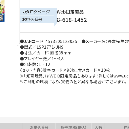
カタログページ
Web限定商品
8-618-1452
お申込番号
●JANコード：4573205123035 ●メーカー名：長友先生
●型式／LSP1771-JNS
●寸法／カード：直径38mm
●プレイヤー数／1～4人
●包装数：1／12
〈セット内容〉数字カード×90枚、サメカード×10枚
※「知育玩具」はＷＥＢ限定商品もあります！詳しくはwww.uchi
※ご利用の環境により、実物の色と異なる場合がございます。
お申込番号
販売価格(税込)
入数
在