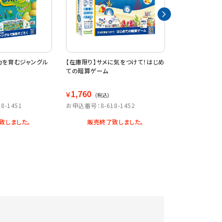
力を育むジャングル
【在庫限り】サメに気をつけて！はじめ
【在庫限り】英
ての暗算ゲーム
ゴ！アルファベッ
1,760
2,338
￥
￥
(税込)
(税込)
8-1451
お申込番号：8-618-1452
お申込番号：8-6
致しました。
販売終了致しました。
販売終