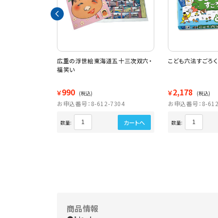
をめくって言葉を増
広重の浮世絵東海道五十三次双六・
こども六法すごろ
みーつ
福笑い
990
2,178
￥
￥
(税込)
(税込)
1640
お申込番号：8-612-7304
お申込番号：8-612
しました。
カートへ
数量:
数量:
商品情報