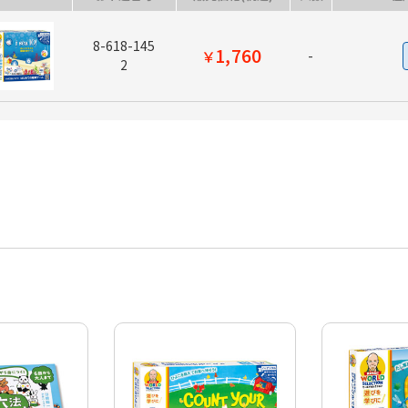
8-618-145
1,760
￥
-
2