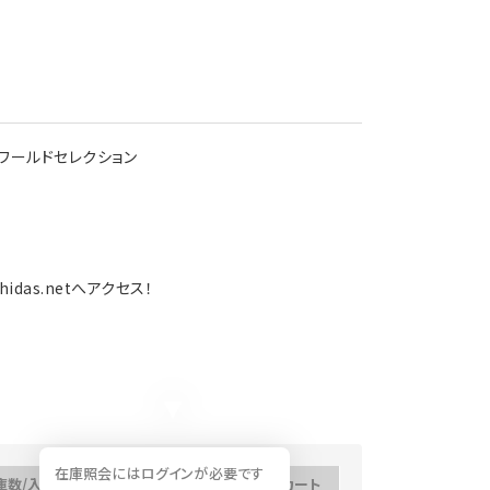
のワールドセレクション
das.netへアクセス！
在庫照会にはログインが必要です
庫数/入荷予定日
数量
カート