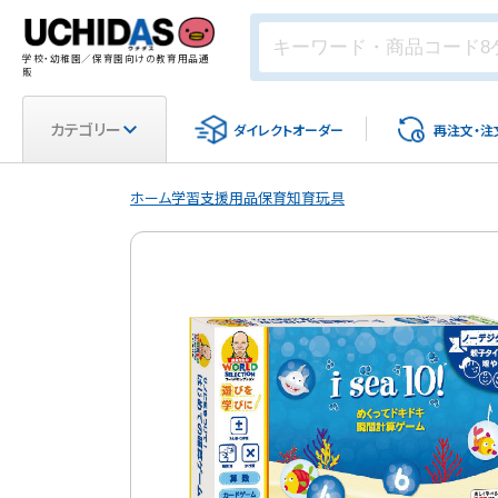
学校・幼稚園／保育園向けの教育用品通
販
カテゴリー
ダイレクト
オーダー
再注文・
注
ホーム
学習支援用品
保育
知育玩具