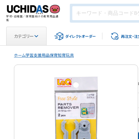
学校・幼稚園／保育園向けの教育用品通
販
カテゴリー
ダイレクト
オーダー
再注文・
注
ホーム
学習支援用品
保育
知育玩具