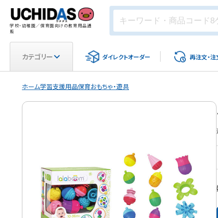
学校・幼稚園／保育園向けの教育用品通
販
カテゴリー
ダイレクト
オーダー
再注文・
注
ホーム
学習支援用品
保育
おもちゃ・遊具