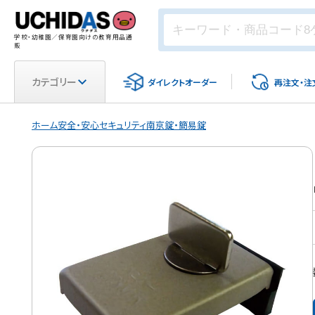
学校・幼稚園／保育園向けの教育用品通
販
カテゴリー
ダイレクト
オーダー
再注文・
注
ホーム
安全・安心
セキュリティ
南京錠・簡易錠