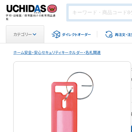
学校・幼稚園／保育園向けの教育用品通
販
カテゴリー
ダイレクト
オーダー
再注文・
注
ホーム
安全・安心
セキュリティ
キーホルダー・名札関連