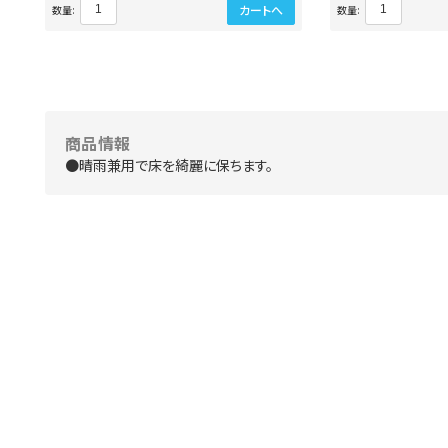
カートへ
数量:
数量:
商品情報
●晴雨兼用で床を綺麗に保ちます。