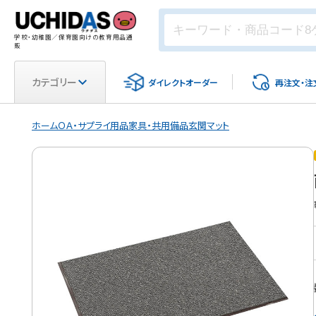
学校・幼稚園／保育園向けの教育用品通
販
カテゴリー
ダイレクト
オーダー
再注文・
注
ホーム
ＯＡ・サプライ用品
家具・共用備品
玄関マット