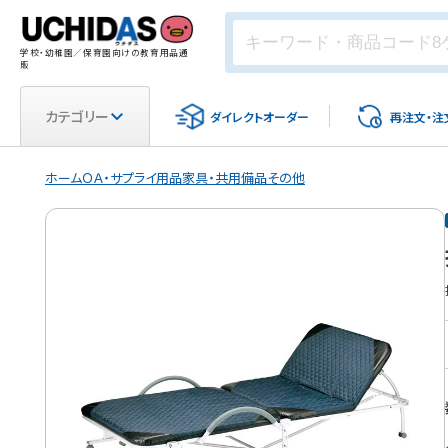
学校・幼稚園／保育園向けの教育用品通
販
カテゴリー
ダイレクト
オーダー
再注文・
注
ホーム
ＯＡ・サプライ用品
家具・共用備品
その他