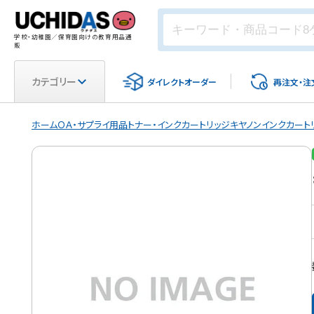
学校・幼稚園／保育園向けの教育用品通
販
カテゴリー
ダイレクト
オーダー
再注文・
注
ホーム
ＯＡ・サプライ用品
トナー・インクカートリッジ
キヤノンインクカート