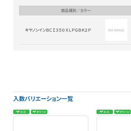
商品種別／カラー
キヤノンインＢＣＩ３５０ＸＬＰＧＢＫ２Ｐ
入数バリエーション一覧