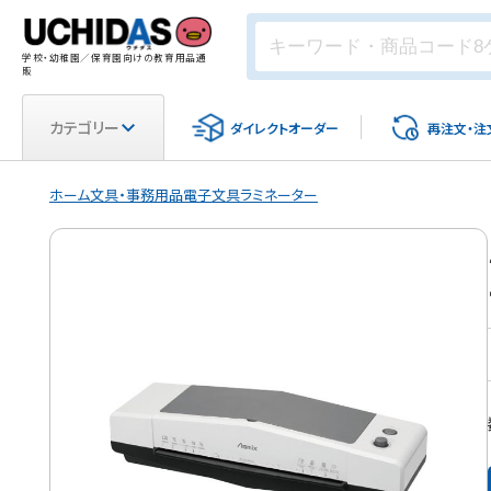
学校・幼稚園／保育園向けの教育用品通
販
カテゴリー
ダイレクト
オーダー
再注文・
注
ホーム
文具・事務用品
電子文具
ラミネーター