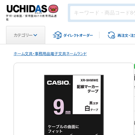
学校・幼稚園／保育園向けの教育用品通
販
カテゴリー
ダイレクト
オーダー
再注文・
注
ホーム
文具・事務用品
電子文具
ネームランド