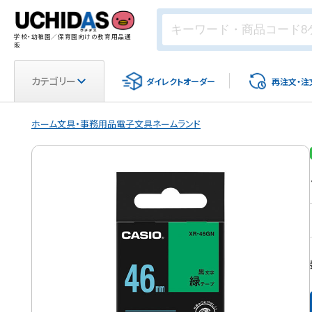
学校・幼稚園／保育園向けの教育用品通
販
カテゴリー
ダイレクト
オーダー
再注文・
注
ホーム
文具・事務用品
電子文具
ネームランド