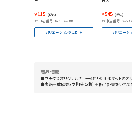
ー
冊入
115
545
￥
￥
(税込)
(税込)
お申込番号：8-632-2885
お申込番号：8-632
バリエーションを見る
バリエーシ
商品情報
●ウチダスオリジナルカラー4色！※10ポケットのオ
●表紙＋成績表3学期分（3枚）＋修了証書をいれて