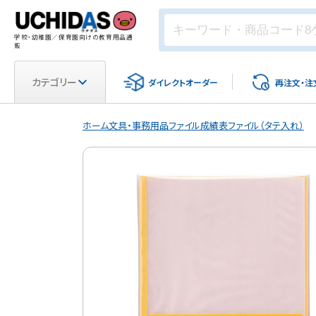
学校・幼稚園／保育園向けの教育用品通
販
カテゴリー
ダイレクト
オーダー
再注文・
注
ホーム
文具・事務用品
ファイル
成績表ファイル（タテ入れ）