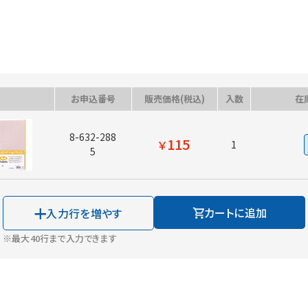
お申込番号
販売価格(税込)
入数
在
8-632-288
115
￥
1
5
カートに追加
入力行を増やす
※最大40行まで入力できます