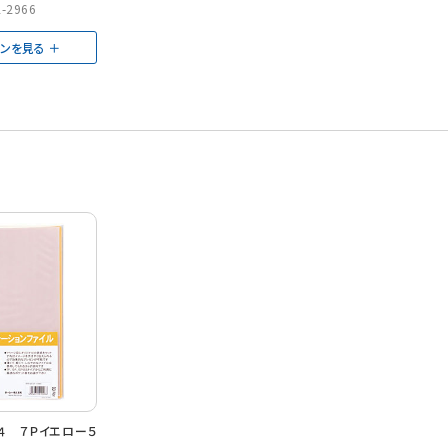
-2966
ョンを見る
４ ７Ｐイエロー５