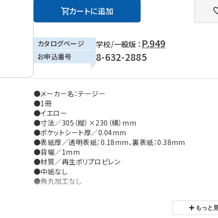
カートに追加
P.949
カタログページ
学校/一般版 ：
8-632-2885
お申込番号
●メーカー名：テージー
●1冊
●イエロー
●寸法／305（縦）×230（横）mm
●ポケットシート厚／0.04mm
●表紙厚／透明表紙：0.18mm、裏表紙：0.38mm
●背幅／1mm
●材質／再生ポリプロピレン
●中紙なし
●角丸加工なし
※ご利用の環境により、実物の色と異なる場合がございます。
もっと