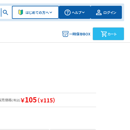
はじめての方へ
ヘルプ
ログイン
一時保存BOX
カート
105
￥
（
115）
販売価格
￥
(税込)