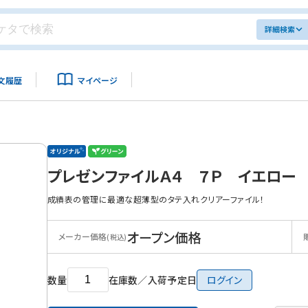
詳細検索
文履歴
マイページ
プレゼンファイルＡ４ ７Ｐ イエロー
成績表の管理に最適な超薄型のタテ入れクリアーファイル！
オープン価格
メーカー価格
(税込)
数量
在庫数／入荷予定日
ログイン