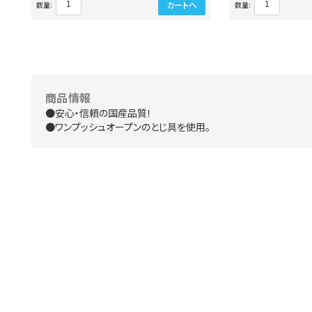
カートへ
数量:
数量:
商品情報
●安心・信頼の国産品質！
●ワンプッシュオープンのとじ具を使用。