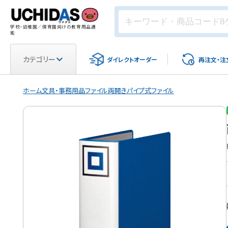
学校・幼稚園／保育園向けの教育用品通
販
カテゴリー
ダイレクト
オーダー
再注文・
注
ホーム
文具・事務用品
ファイル
両開きパイプ式ファイル