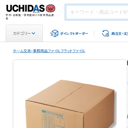
学校・幼稚園／保育園向けの教育用品通
販
カテゴリー
ダイレクト
オーダー
再注文・
注
ホーム
文具・事務用品
ファイル
フラットファイル