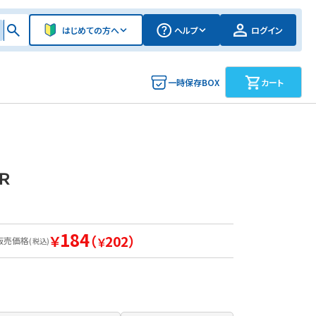
はじめての方へ
ヘルプ
ログイン
一時保存BOX
カート
Ｒ
184
￥
（
202）
販売価格
￥
(税込)