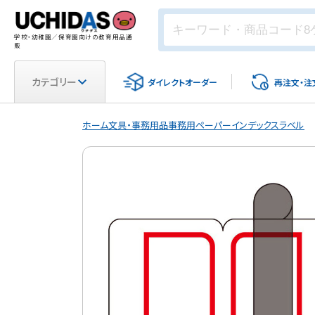
学校・幼稚園／保育園向けの教育用品通
販
カテゴリー
ダイレクト
オーダー
再注文・
注
ホーム
文具・事務用品
事務用ペーパー
インデックスラベル