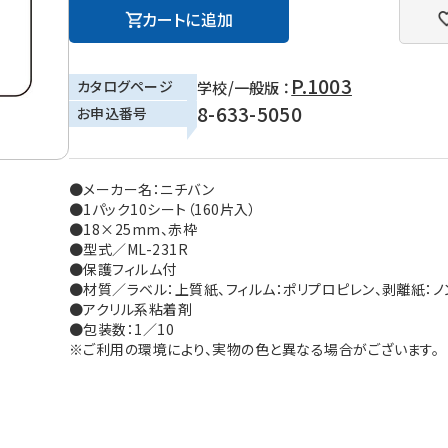
カートに追加
P.1003
カタログページ
学校/一般版 ：
8-633-5050
お申込番号
●メーカー名：ニチバン
●1パック10シート（160片入）
●18×25mm、赤枠
●型式／ML-231R
●保護フィルム付
●材質／ラベル：上質紙、フィルム：ポリプロピレン、剥離紙：ノ
●アクリル系粘着剤
●包装数：1／10
※ご利用の環境により、実物の色と異なる場合がございます。