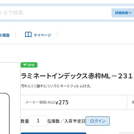
詳細検索
文履歴
マイページ
ラミネートインデックス赤枠ＭＬ－２３１
汚れにくく破れにくいラミネートフィルム付き。
275
￥
メーカー価格
(税込)
数量
在庫数／入荷予定日
ログイン