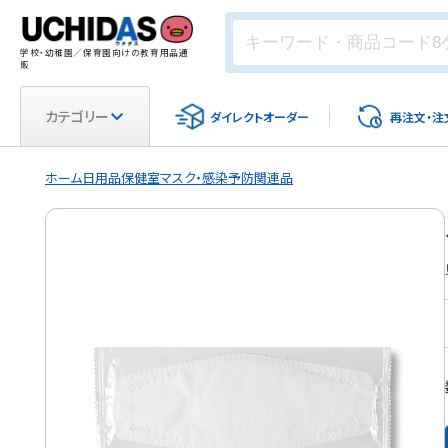
学校・幼稚園／保育園向けの教育用品通
販
カテゴリー
ダイレクト
オーダー
再注文・
注
ホーム
日用品
保健室
マスク・感染予防関連品