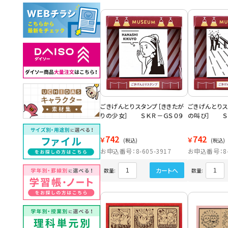
ごきげんとりスタンプ［ききたが
ごきげんとりス
りの少女］ ＳＫＲ－ＧＳ０９
の叫び］ Ｓ
742
742
￥
￥
(税込)
(税込)
お申込番号：8-605-3917
お申込番号：8-6
カートへ
数量:
数量: