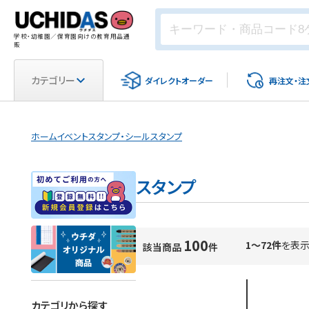
学校・幼稚園／保育園向けの教育用品通
販
カテゴリー
ダイレクト
オーダー
再注文・
注
ホーム
イベント
スタンプ・シール
スタンプ
スタンプ
100
1～72件
を表
該当商品
件
カテゴリから探す