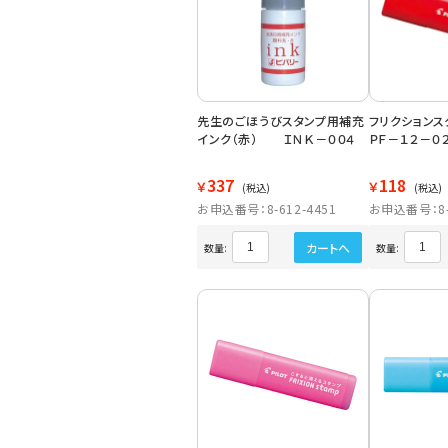
先生のごほうびスタンプ用補充
フリクション
インク（赤） ＩＮＫ－００４
ＰＦ－１２－０
337
118
￥
￥
(税込)
(税込)
お申込番号：8-612-4451
お申込番号：8-6
カートへ
数量:
数量: