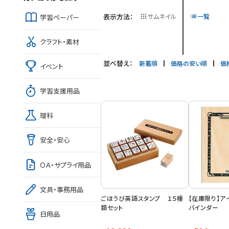
表示方法：
サムネイル
一覧
学習ペーパー
クラフト・素材
並べ替え：
新着順
価格の安い順
価
イベント
学習支援用品
理科
安全・安心
ＯＡ・サプライ用品
文具・事務用品
ごほうび英語スタンプ １５種
【在庫限り】
類セット
バインダー
日用品