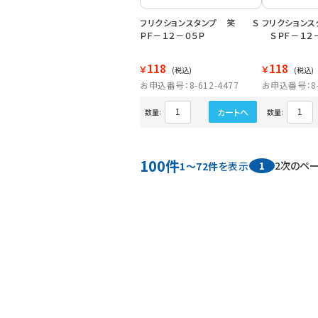
フリクションスタンプ 笑 Ｓ
フリクション
ＰＦ－１２－０５Ｐ
ＳＰＦ－１２－
118
118
￥
￥
(税込)
(税込)
お申込番号：8-612-4477
お申込番号：8-6
カートへ
数量:
数量:
100件
1
2
次のペ
1～72件
を表示