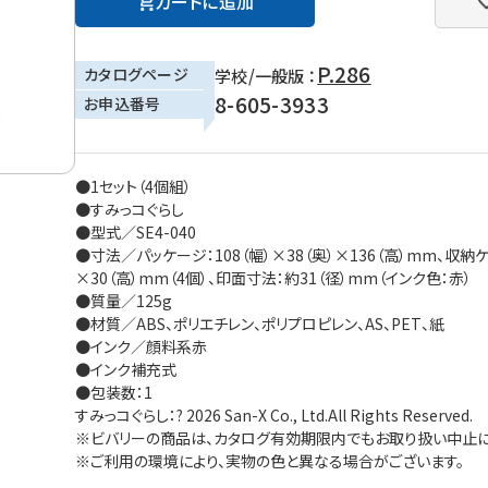
カートに追加
P.286
カタログページ
学校/一般版 ：
8-605-3933
お申込番号
●1セット（4個組）
●すみっコぐらし
●型式／SE4-040
●寸法／パッケージ：108（幅）×38（奥）×136（高）mm、収納ケース
×30（高）mm（4個）、印面寸法：約31（径）mm（インク色：赤）
●質量／125g
●材質／ABS、ポリエチレン、ポリプロピレン、AS、PET、紙
●インク／顔料系赤
●インク補充式
●包装数：1
すみっコぐらし：? 2026 San-X Co., Ltd.All Rights Reserved.
※ビバリーの商品は、カタログ有効期限内でもお取り扱い中止に
※ご利用の環境により、実物の色と異なる場合がございます。