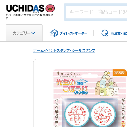
学校・幼稚園／保育園向けの教育用品通
販
カテゴリー
ダイレクト
オーダー
再注文・
注
ホーム
イベント
スタンプ・シール
スタンプ