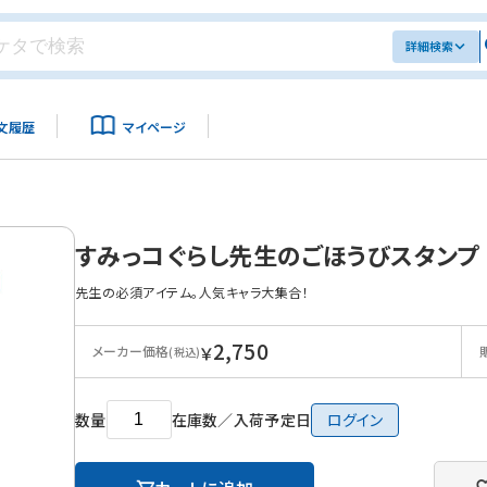
詳細検索
文履歴
マイページ
すみっコぐらし先生のごほうびスタンプ
先生の必須アイテム。人気キャラ大集合！
2,750
￥
メーカー価格
(税込)
数量
在庫数／入荷予定日
ログイン