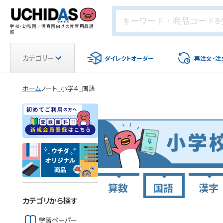
学校・幼稚園／保育園向けの教育用品通
販
カテゴリー
ダイレクト
オーダー
再注文・
注
ホーム
ノート_小学４_国語
カテゴリから探す
学習ペーパー