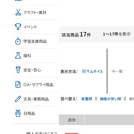
クラフト・素材
イベント
17
1～17件
を表示
該当商品
件
学習支援用品
理科
安全・安心
表示方法：
サムネイル
一覧
ＯＡ・サプライ用品
並べ替え：
新着順
価格の安い順
価
文具・事務用品
日用品
画像
個人の方はこちら