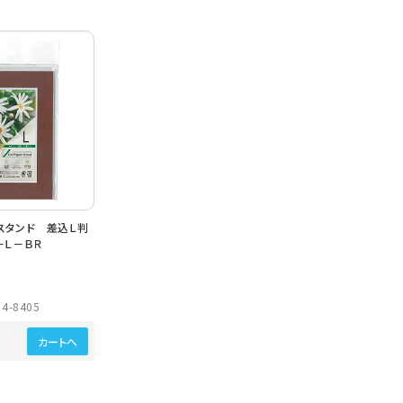
スタンド 差込Ｌ判
－Ｌ－ＢＲ
4-8405
カートへ