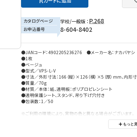
カートに追加
P.268
カタログページ
学校/一般版 ：
8-604-8402
お申込番号
●JANコード：4902205236276 ●メーカー名：ナカバヤシ
●1枚
●ベージュ
●型式／VPS-L-V
●寸法／外形寸法：166（縦）×126（横）×5（厚）mm、内形寸法
●質量／70g
●材質／本体：紙、透明板：ポリプロピレンシート
●透明保護シート、スタンド、吊り下げ穴付き
●包装数：1／50
※ご利用の環境により、実物の色と異なる場合がございます。
もっと