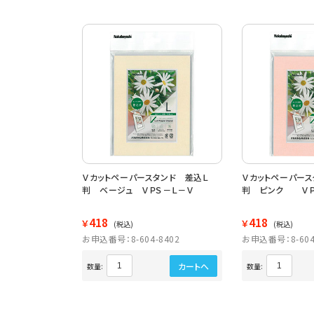
Ｖカットペーパースタンド 差込Ｌ
Ｖカットペーパース
判 ベージュ ＶＰＳ－Ｌ－Ｖ
判 ピンク ＶＰ
418
418
￥
￥
(税込)
(税込)
お申込番号：8-604-8402
お申込番号：8-604
カートへ
数量:
数量: