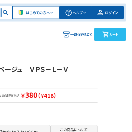
はじめての方へ
ヘルプ
ログイン
一時保存BOX
カート
ベージュ ＶＰＳ－Ｌ－Ｖ
380
￥
（
418）
販売価格
￥
(税込)
この商品について