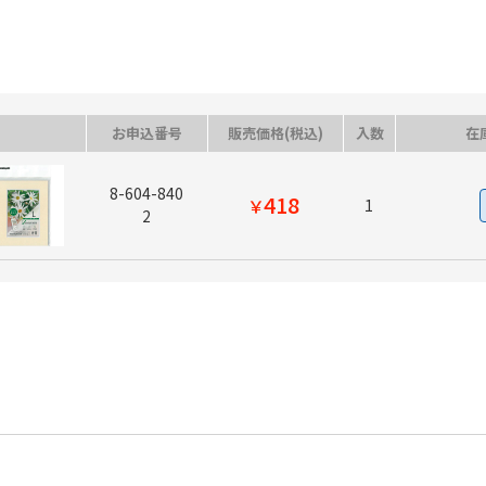
お申込番号
販売価格(税込)
入数
在
8-604-840
418
￥
1
2