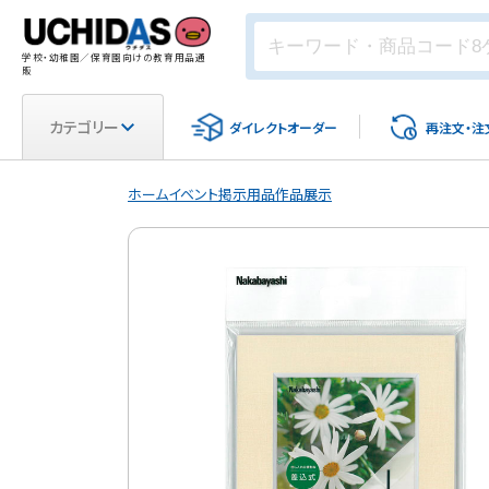
学校・幼稚園／保育園向けの教育用品通
販
カテゴリー
ダイレクト
オーダー
再注文・
注
ホーム
イベント
掲示用品
作品展示