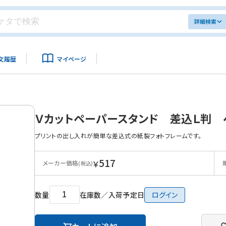
詳細検索
文履歴
マイページ
Ｖカットペーパースタンド 差込Ｌ判 
プリントの出し入れが簡単な差込式の紙製フォトフレームです。
517
￥
メーカー価格
(税込)
数量
在庫数／入荷予定日
ログイン