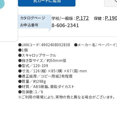
カートに追加
P.172
P.19
カタログページ
学校/一般版 ：
保健 ：
8-606-2341
お申込番号
●JANコード：4902408002838 ●メーカー名：ペーパー
●1個
●スキャロップサークル
●抜き型サイズ／約50mm径
●型式／120-109
●寸法／126（縦）×85（横）×67（高）mm
●適正紙厚／コピー用紙2枚程度
●質量／約298g
●材質／ABS樹脂、亜鉛ダイカスト
●包装数：1／6
※ご利用の環境により、実物の色と異なる場合がございます。