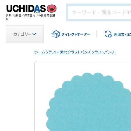
学校・幼稚園／保育園向けの教育用品通
販
カテゴリー
ダイレクト
オーダー
再注文・
注
ホーム
クラフト・素材
クラフトパンチ
クラフトパンチ