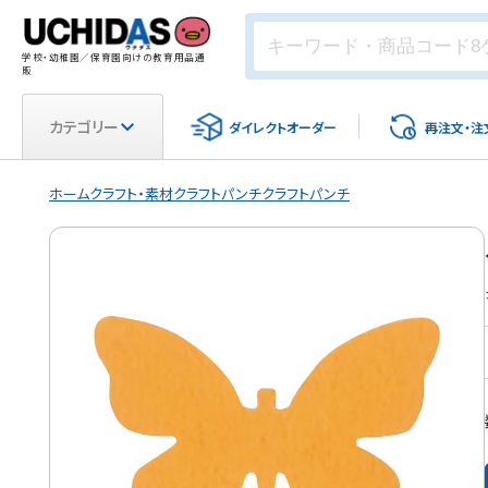
学校・幼稚園／保育園向けの教育用品通
販
カテゴリー
ダイレクト
オーダー
再注文・
注
ホーム
クラフト・素材
クラフトパンチ
クラフトパンチ