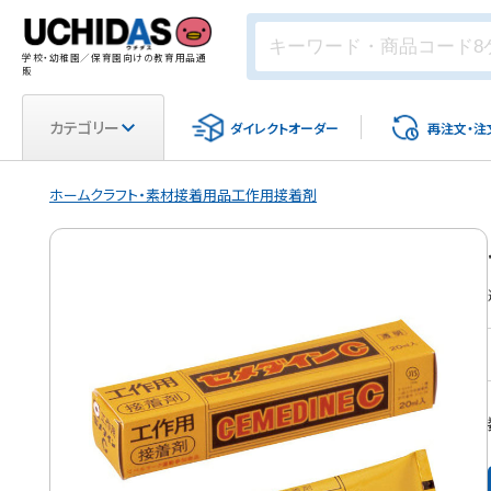
学校・幼稚園／保育園向けの教育用品通
販
カテゴリー
ダイレクト
オーダー
再注文・
注
ホーム
クラフト・素材
接着用品
工作用接着剤