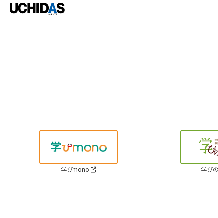
学びmono
学びの
Cop