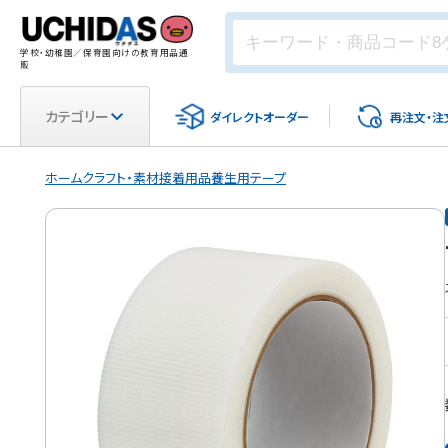
学校・幼稚園／保育園向けの教育用品通
販
カテゴリー
ダイレクト
オーダー
再注文・
注
ホーム
クラフト・素材
接着用品
養生用テープ