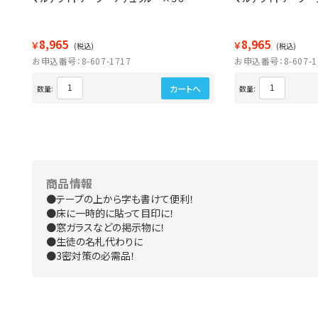
8,965
8,965
￥
￥
(税込)
(税込)
お申込番号：8-607-1717
お申込番号：8-607-1
カートへ
数量:
数量:
商品情報
●テープの上から字も書けて便利！
●床に一時的に貼って目印に！
●窓ガラスなどの掲示物に！
●生徒の名札代わりに
●3密対策の必需品！