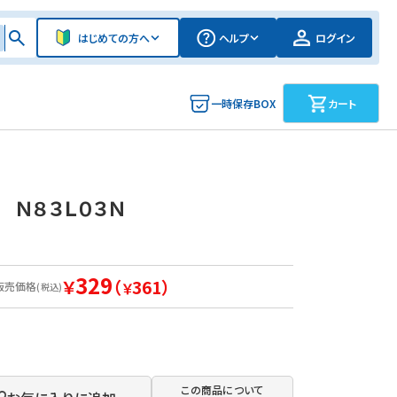
はじめての方へ
ヘルプ
ログイン
一時保存BOX
カート
 Ｎ８３Ｌ０３Ｎ
329
￥
（
361）
販売価格
￥
(税込)
この商品について