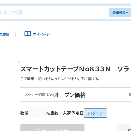
詳細検索
文履歴
マイページ
スマートカットテープＮｏ８３３Ｎ ソラ
手で簡単に切れる！貼ってはがせる！文字が書ける。
オープン価格
メーカー価格
(税込)
数量
在庫数／入荷予定日
ログイン