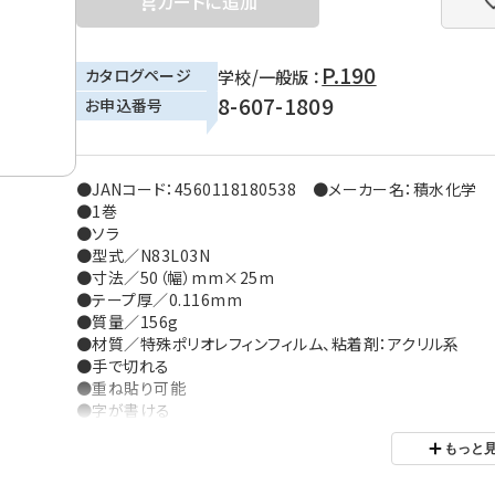
カートに追加
P.190
カタログページ
学校/一般版 ：
8-607-1809
お申込番号
●JANコード：4560118180538 ●メーカー名：積水化学
●1巻
●ソラ
●型式／N83L03N
●寸法／50（幅）mm×25m
●テープ厚／0.116mm
●質量／156g
●材質／特殊ポリオレフィンフィルム、粘着剤：アクリル系
●手で切れる
●重ね貼り可能
●字が書ける
●包装数：1
もっと
※パッケージデザインは変更になる場合があります。
※ご利用の環境により、実物の色と異なる場合がございます。