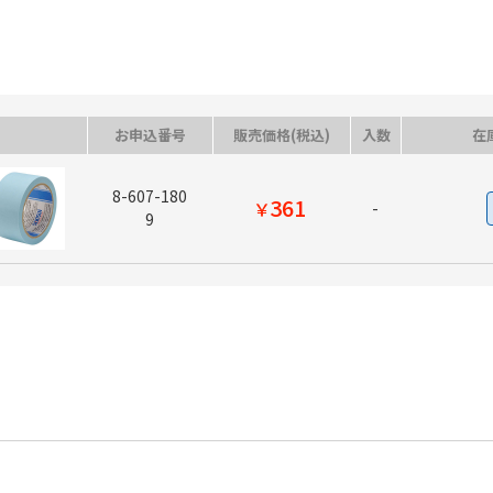
お申込番号
販売価格(税込)
入数
在
8-607-180
361
￥
-
9