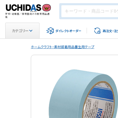
学校・幼稚園／保育園向けの教育用品通
販
カテゴリー
ダイレクト
オーダー
再注文・
注
ホーム
クラフト・素材
接着用品
養生用テープ