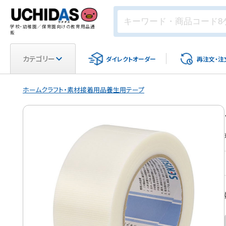
学校・幼稚園／保育園向けの教育用品通
販
カテゴリー
ダイレクト
オーダー
再注文・
注
ホーム
クラフト・素材
接着用品
養生用テープ