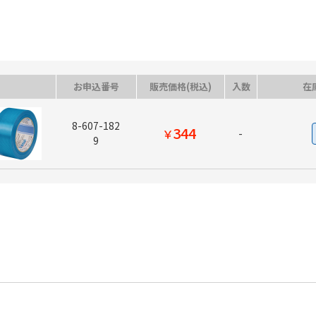
お申込番号
販売価格(税込)
入数
在
8-607-182
344
￥
-
9