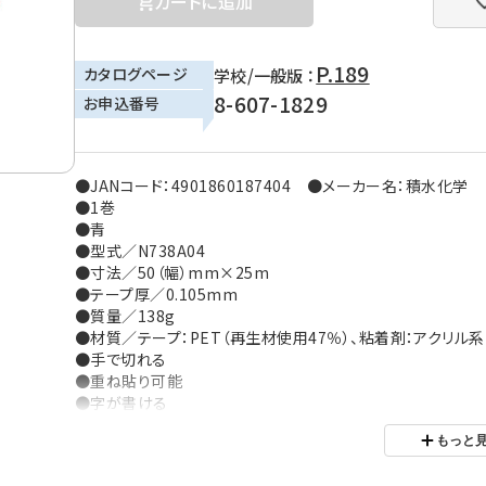
カートに追加
P.189
カタログページ
学校/一般版 ：
8-607-1829
お申込番号
●JANコード：4901860187404 ●メーカー名：積水化学
●1巻
●青
●型式／N738A04
●寸法／50（幅）mm×25m
●テープ厚／0.105mm
●質量／138g
●材質／テープ：PET（再生材使用47％）、粘着剤：アクリル系
●手で切れる
●重ね貼り可能
●字が書ける
●包装数：1／30
もっと
※パッケージデザインは変更になる場合があります。
※ご利用の環境により、実物の色と異なる場合がございます。