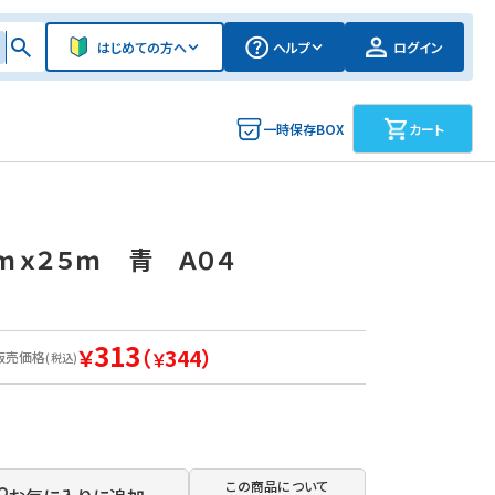
はじめての方へ
ヘルプ
ログイン
一時保存BOX
カート
ｍｘ２５ｍ 青 Ａ０４
313
￥
（
344）
販売価格
￥
(税込)
この商品について