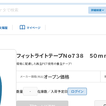
詳細検索
文履歴
マイページ
フィットライトテープＮｏ７３８ ５０ｍ
環境に配慮した再生PET使用の養生テープ！
オープン価格
メーカー価格
(税込)
数量
在庫数／入荷予定日
ログイン