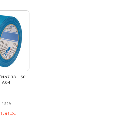
プＮｏ７３８ ５０
 Ａ０４
-1829
しました。