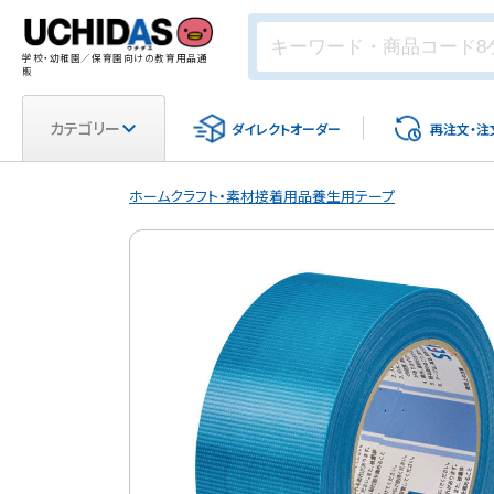
学校・幼稚園／保育園向けの教育用品通
販
カテゴリー
ダイレクト
オーダー
再注文・
注
ホーム
クラフト・素材
接着用品
養生用テープ