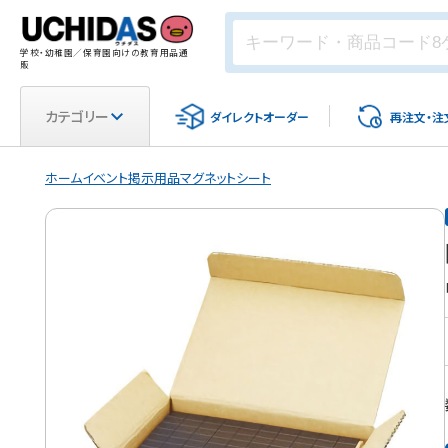
学校・幼稚園／保育園向けの教育用品通
販
カテゴリー
ダイレクト
オーダー
再注文・
注
ホーム
イベント
掲示用品
マグネットシート