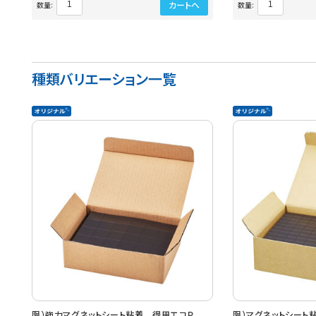
カートへ
数量:
数量:
種類バリエーション一覧
限）強力マグネットシート粘着 得用エコＰ
限）マグネットシート