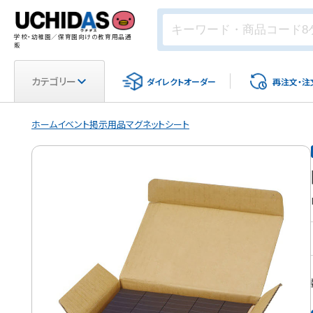
学校・幼稚園／保育園向けの教育用品通
販
カテゴリー
ダイレクト
オーダー
再注文・
注
ホーム
イベント
掲示用品
マグネットシート