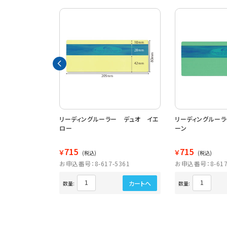
ー ワイド ３色
リーディングルーラー デュオ イエ
リーディングルー
ロー
ーン
715
715
￥
￥
(税込)
(税込)
5368
お申込番号：8-617-5361
お申込番号：8-617
カートへ
カートへ
数量:
数量: