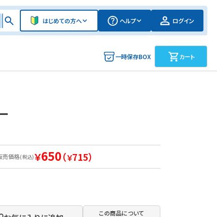
はじめての方へ
ヘルプ
ログイン
一時保存BOX
カート
ー
650
￥
（
715）
販売価格
￥
(税込)
この商品について