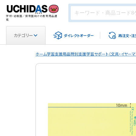
学校・幼稚園／保育園向けの教育用品通
販
カテゴリー
ダイレクト
オーダー
再注文・
注
ホーム
学習支援用品
特別支援
学習サポート（文具・イヤーマ