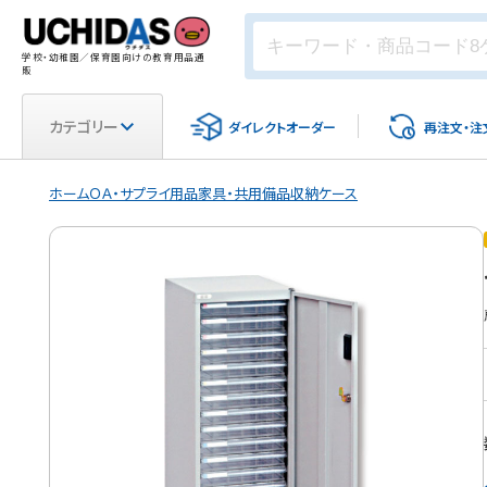
学校・幼稚園／保育園向けの教育用品通
販
カテゴリー
ダイレクト
オーダー
再注文・
注
ホーム
ＯＡ・サプライ用品
家具・共用備品
収納ケース