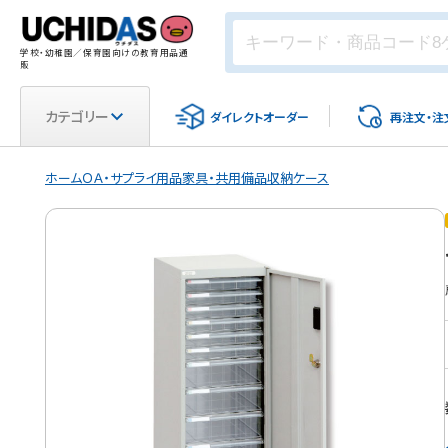
学校・幼稚園／保育園向けの教育用品通
販
カテゴリー
ダイレクト
オーダー
再注文・
注
ホーム
ＯＡ・サプライ用品
家具・共用備品
収納ケース