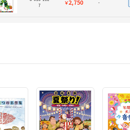
2,750
￥
-
7