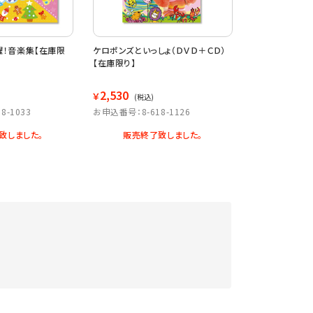
！音楽集【在庫限
ケロポンズといっしょ（ＤＶＤ＋ＣＤ）
はらぺこあおむし
【在庫限り】
り】
2,530
2,750
￥
￥
(税込)
(税込)
8-1033
お申込番号：8-618-1126
お申込番号：8-6
致しました。
販売終了致しました。
販売終