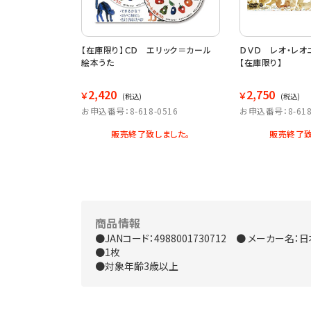
ＶＤ）【在庫限
【在庫限り】ＣＤ エリック＝カール
ＤＶＤ レオ・レオ
絵本うた
【在庫限り】
2,420
2,750
￥
￥
(税込)
(税込)
1127
お申込番号：8-618-0516
お申込番号：8-618
しました。
販売終了致しました。
販売終了致
商品情報
●JANコード：4988001730712 ● メーカー名
●1枚
●対象年齢3歳以上