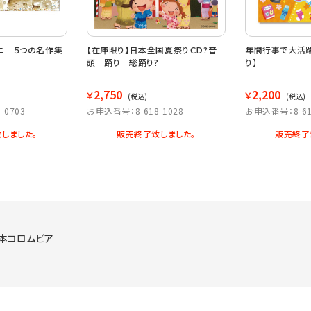
ニ ５つの名作集
【在庫限り】日本全国夏祭りＣＤ?音
年間行事で大活躍
頭 踊り 総踊り?
り】
2,750
2,200
￥
￥
(税込)
(税込)
-0703
お申込番号：8-618-1028
お申込番号：8-61
しました。
販売終了致しました。
販売終了
：日本コロムビア