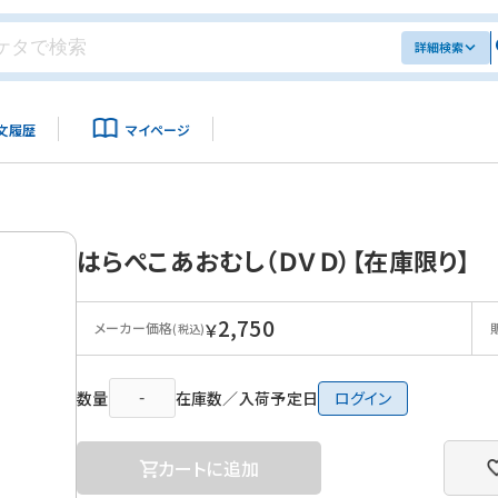
詳細検索
文履歴
マイページ
はらぺこあおむし（ＤＶＤ）【在庫限り】
2,750
￥
メーカー価格
(税込)
数量
在庫数／入荷予定日
ログイン
カートに追加