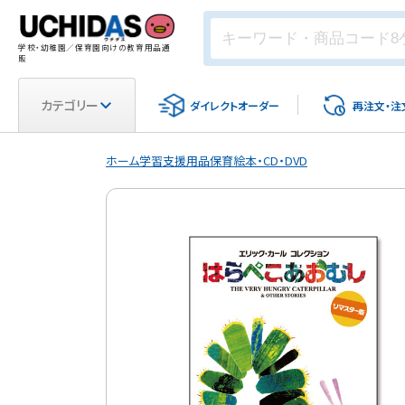
学校・幼稚園／保育園向けの教育用品通
販
カテゴリー
ダイレクト
オーダー
再注文・
注
ホーム
学習支援用品
保育
絵本・CD・DVD