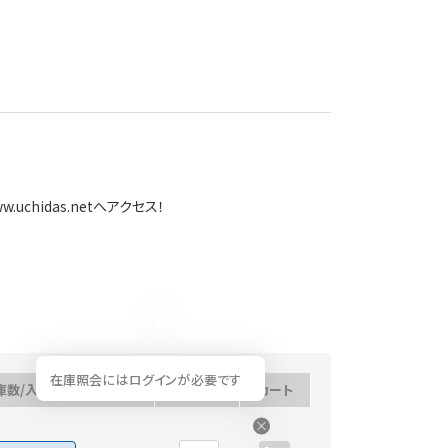
uchidas.netへアクセス！
在庫照会にはログインが必要です
庫数/入荷予定日
数量
カート