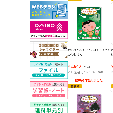
おしりたんてい７みはらしそうの
かいじけん
2,640
￥
(税込)
お申込番号：8-618-1468
販売終了致しました。