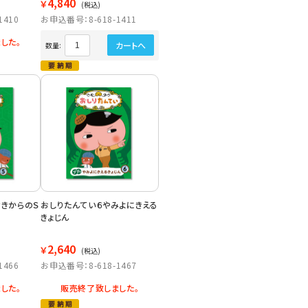
4,840
￥
(税込)
1410
お申込番号：8-618-1411
した。
カートへ
数量:
せきからのＳ
おしりたんてい６やみよにきえる
きょじん
2,640
￥
(税込)
1466
お申込番号：8-618-1467
した。
販売終了致しました。