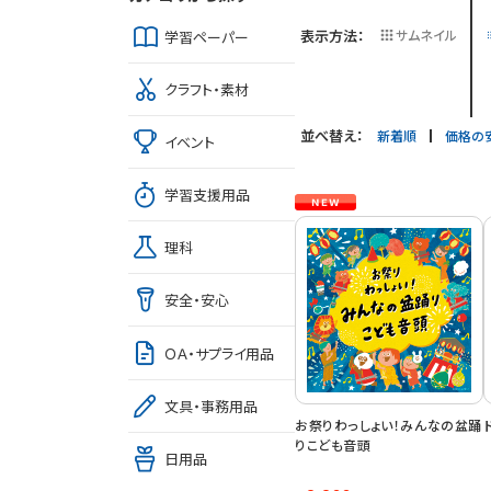
表示方法：
サムネイル
学習ペーパー
クラフト・素材
並べ替え：
新着順
価格の
イベント
学習支援用品
理科
安全・安心
ＯＡ・サプライ用品
文具・事務用品
お祭りわっしょい！みんなの盆踊
りこども音頭
日用品