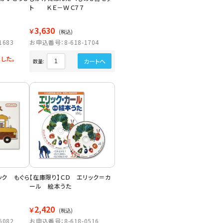
ト ＫＥ－ＷＣ７７
3,630
￥
(税込)
1683
お申込番号：8-618-1704
した。
カートへ
数量:
ック もぐら
【在庫限り】ＣＤ エリック＝カ
ール 絵本うた
2,420
￥
(税込)
6082
お申込番号：8-618-0516