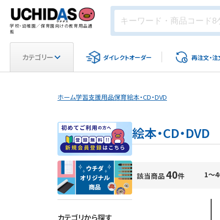
学校・幼稚園／保育園向けの教育用品通
販
カテゴリー
ダイレクト
オーダー
再注文・
注
ホーム
学習支援用品
保育
絵本・CD・DVD
絵本・CD・DVD
40
1～4
該当商品
件
カテゴリから探す