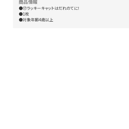
商品情報
●⑰ラッキーキャットはだれのてに！
●1枚
●対象年齢4歳以上