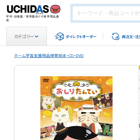
学校・幼稚園／保育園向けの教育用品通
販
カテゴリー
ダイレクト
オーダー
再注文・
注
ホーム
学習支援用品
保育
絵本・CD・DVD