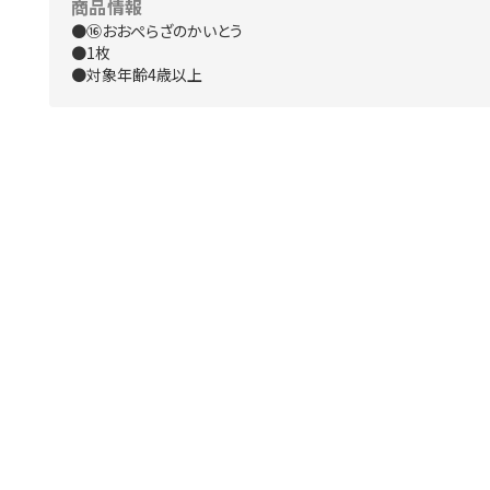
商品情報
●⑯おおぺらざのかいとう
●1枚
●対象年齢4歳以上