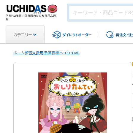
学校・幼稚園／保育園向けの教育用品通
販
カテゴリー
ダイレクト
オーダー
再注文・
注
ホーム
学習支援用品
保育
絵本・CD・DVD